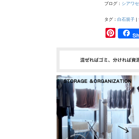
ブログ：
シアワセ
タグ：
白石規子
|
Pinte
Sh