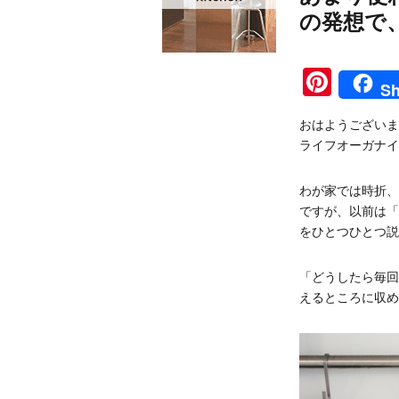
の発想で
Pinte
Sh
おはようございま
ライフオーガナイ
わが家では時折、
ですが、以前は「
をひとつひとつ説
「どうしたら毎回
えるところに収め