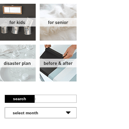
関
子供部屋
シニア
報
防災計画
ビフォーアフター
search