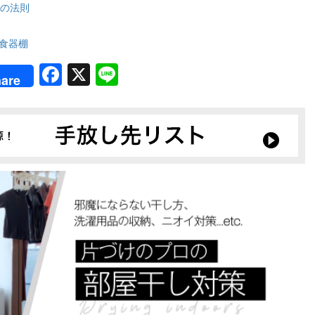
の法則
食器棚
rest
Facebook
X
Line
are