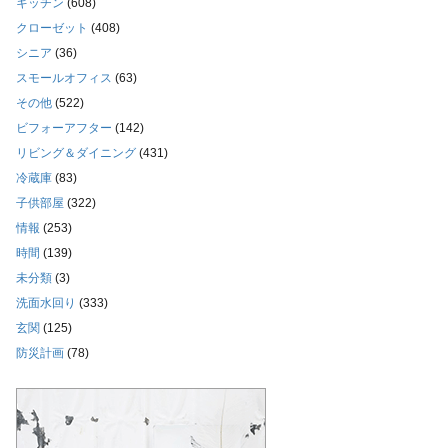
キッチン
(608)
クローゼット
(408)
シニア
(36)
スモールオフィス
(63)
その他
(522)
ビフォーアフター
(142)
リビング＆ダイニング
(431)
冷蔵庫
(83)
子供部屋
(322)
情報
(253)
時間
(139)
未分類
(3)
洗面水回り
(333)
玄関
(125)
防災計画
(78)