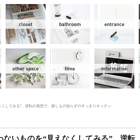
リビング＆ダイニング
クローゼット
洗面水回り
玄
スモールオフィス
その他
時間
情
なくしてみる”。逆転の発想で、探しもの知らずのすっきりキッチン
わないものを“見えなくしてみる”。逆転