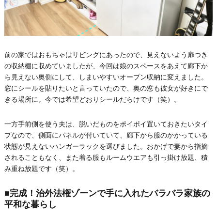
前の家ではおもちゃはリビングにあったので、見えないよう扉つき
の収納棚に収めていましたが、今回は娘のスペースをあえて廊下か
ら見えない奥側にして、しまいやすいオープン収納に変えました。
窓にシールを貼りたいと言っていたので、奥の窓も彼女が好きにで
きる場所に。今では希望どおりシールだらけです（笑）。
一方手前側を使う夫は、脱いだものをポイポイ置いておきたいタイ
プなので、側面にパネルが付いていて、廊下から服のかかっている
状態が見えないハンガーラックを選びました。おかげで妻から指摘
されることもなく、また着る服もルームウエアも引っ掛け放題、積
み重ね放題です（笑）。
■完成！治外法権ゾーンで手に入れたバラバラ家族の
平和な暮らし