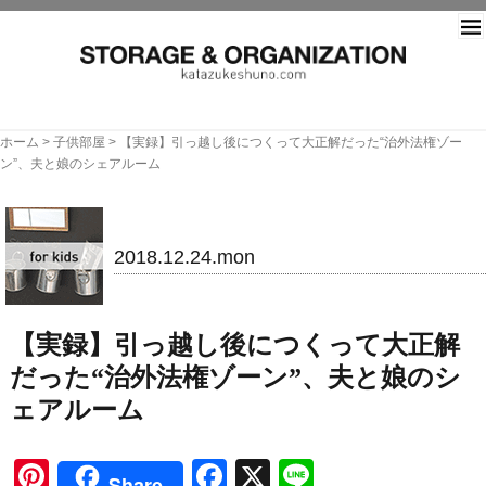
片づ
ホーム
>
子供部屋
>
【実録】引っ越し後につくって大正解だった“治外法権ゾー
ン”、夫と娘のシェアルーム
子供部屋
2018.12.24.mon
【実録】引っ越し後につくって大正解
だった“治外法権ゾーン”、夫と娘のシ
ェアルーム
Pinterest
Facebook
X
Line
Share