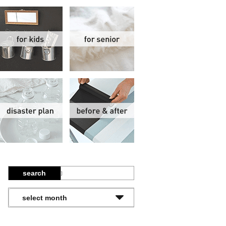
関
子供部屋
シニア
報
防災計画
ビフォーアフター
search