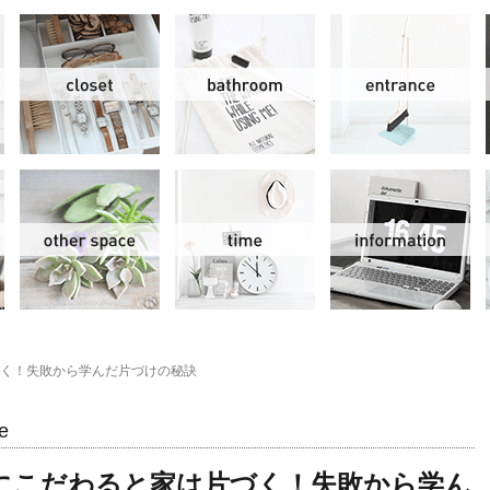
リビング＆ダイニング
クローゼット
洗面水回り
玄
スモールオフィス
その他
時間
情
く！失敗から学んだ片づけの秘訣
e
にこだわると家は片づく！失敗から学ん