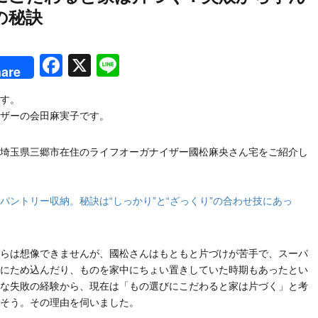
の秘訣
rest
Facebook
X
Line
are
す。
ザーの会田麻実子です。
埼玉県三郷市在住のライフオーガナイザー國松麻央さん宅をご紹介し
パントリー収納。秘訣は“しっかり”と“ざっくり”の合わせ技にあっ
らは想像できませんが、國松さんはもともと片づけが苦手で、スーパ
にため込んだり、ものを家中にちょい置きしていた時期もあったとい
な失敗の経験から、現在は「もの選びにこだわると家は片づく」と考
そう。その理由を伺いました。