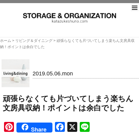
片づ
ホーム
>
リビング＆ダイニング
>
頑張らなくても片づいてしまう楽ちん文房具収
納！ポイントは余白でした
リビング＆ダイニング
2019.05.06.mon
頑張らなくても片づいてしまう楽ちん
文房具収納！ポイントは余白でした
Pinterest
Facebook
X
Line
Share