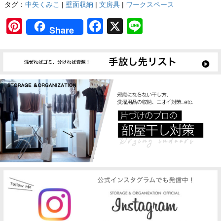
タグ：
中矢くみこ
|
壁面収納
|
文房具
|
ワークスペース
Pinterest
Facebook
X
Line
Share