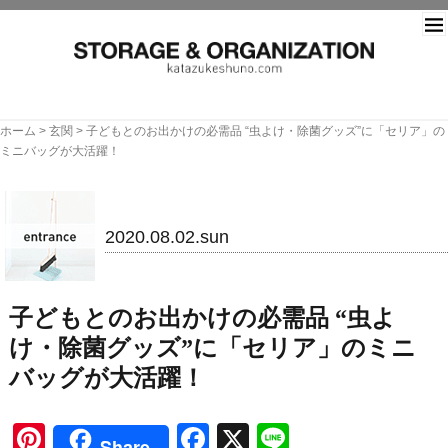
片づ
ホーム
>
玄関
>
子どもとのお出かけの必需品 “虫よけ・除菌グッズ”に「セリア」の
ミニバッグが大活躍！
玄関
2020.08.02.sun
子どもとのお出かけの必需品 “虫よ
け・除菌グッズ”に「セリア」のミニ
バッグが大活躍！
Pinterest
Facebook
X
Line
Share