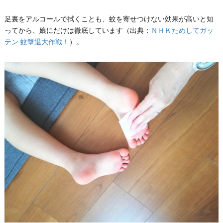
足裏をアルコールで拭くことも、蚊を寄せつけない効果が高いと知
ってから、娘にだけは徹底しています（出典：
ＮＨＫためしてガッ
テン 蚊撃退大作戦！
）。