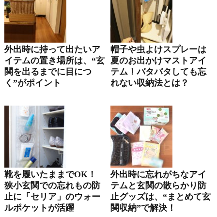
外出時に持って出たいア
帽子や虫よけスプレーは
イテムの置き場所は、“玄
夏のお出かけマストアイ
関を出るまでに目につ
テム！バタバタしても忘
く”がポイント
れない収納法とは？
靴を履いたままでOK！
外出時に忘れがちなアイ
狭小玄関での忘れもの防
テムと玄関の散らかり防
止に「セリア」のウォー
止グッズは、“まとめて玄
ルポケットが活躍
関収納”で解決！