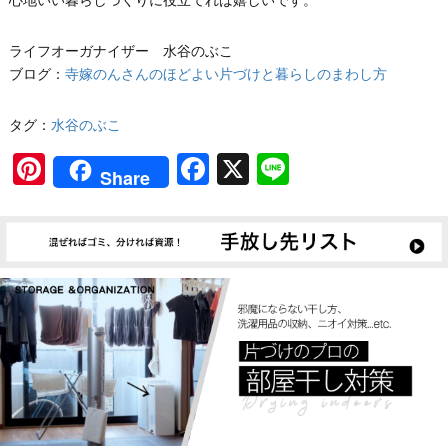
心地いい暮らしづくりに役立てれば嬉しいです。
ライフオーガナイザー 水谷のぶこ
ブログ：
寺嫁のんさんのほどよい片づけと暮らしのまわし方
タグ：
水谷のぶこ
Pinterest
Facebook
X
Line
Share