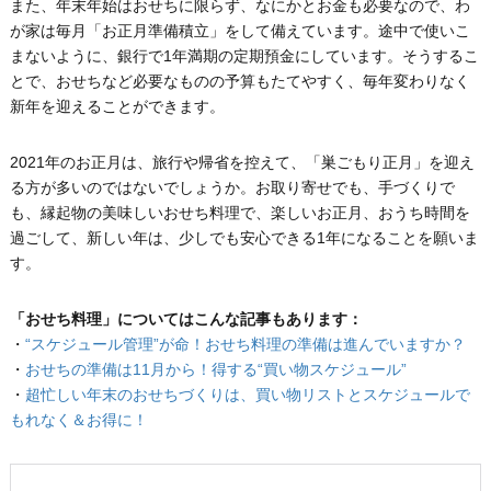
また、年末年始はおせちに限らず、なにかとお金も必要なので、わ
が家は毎月「お正月準備積立」をして備えています。途中で使いこ
まないように、銀行で1年満期の定期預金にしています。そうするこ
とで、おせちなど必要なものの予算もたてやすく、毎年変わりなく
新年を迎えることができます。
2021年のお正月は、旅行や帰省を控えて、「巣ごもり正月」を迎え
る方が多いのではないでしょうか。お取り寄せでも、手づくりで
も、縁起物の美味しいおせち料理で、楽しいお正月、おうち時間を
過ごして、新しい年は、少しでも安心できる1年になることを願いま
す。
「おせち料理」についてはこんな記事もあります：
・
“スケジュール管理”が命！おせち料理の準備は進んでいますか？
・
おせちの準備は11月から！得する“買い物スケジュール”
・
超忙しい年末のおせちづくりは、買い物リストとスケジュールで
もれなく＆お得に！