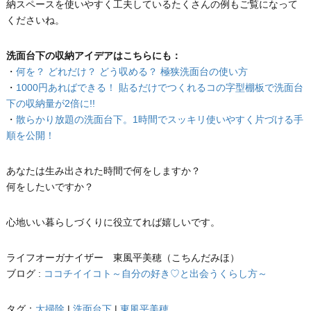
納スペースを使いやすく工夫しているたくさんの例もご覧になって
くださいね。
洗面台下の収納アイデアはこちらにも：
・
何を？ どれだけ？ どう収める？ 極狭洗面台の使い方
・
1000円あればできる！ 貼るだけでつくれるコの字型棚板で洗面台
下の収納量が2倍に!!
・
散らかり放題の洗面台下。1時間でスッキリ使いやすく片づける手
順を公開！
あなたは生み出された時間で何をしますか？
何をしたいですか？
心地いい暮らしづくりに役立てれば嬉しいです。
ライフオーガナイザー 東風平美穂（こちんだみほ）
ブログ :
ココチイイコト～自分の好き♡と出会うくらし方～
タグ：
大掃除
|
洗面台下
|
東風平美穂