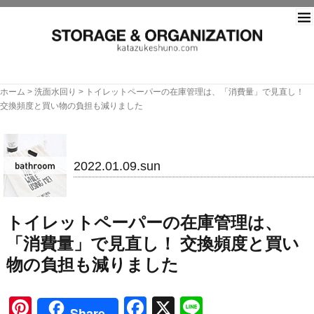
片づ
ホーム
>
洗面水回り
>
トイレットペーパーの在庫管理は、「消費量」で⾒直し！
交換頻度と買い物の負担も減りました
洗面水回り
2022.01.09.sun
トイレットペーパーの在庫管理は、
「消費量」で⾒直し！ 交換頻度と買い
物の負担も減りました
Pinterest
Facebook
X
Line
Share