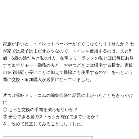
家族が多いと、トイレットペーパーがすぐになくなりませんか？ わ
が家では息⼦はまだオムツなので、トイレを使⽤するのは、夫と8
歳・6歳の娘たちと私の4⼈。在宅フリーランスの私とほぼ毎日お昼
すぎまでリモート勤務の夫と、おやつどきには帰宅する長女。家族
の在宅時間が⻑いことに加えて掃除にも使⽤するので、あっという
間に交換・追加購⼊が必要になっていました。
片づけ収納ドットコムの編集会議で話題に上がったことをきっかけ
に、
① もっと交換の手間を減らせないか？
② 安心できる量のストックが確保できているか？
を、改めて見直してみることにしました。