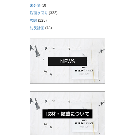
未分類
(3)
洗面水回り
(333)
玄関
(125)
防災計画
(78)