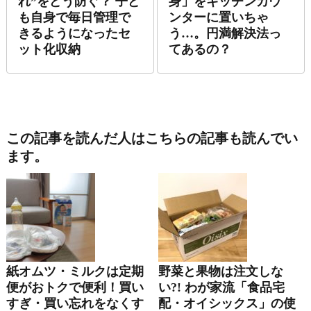
れ”をどう防ぐ？ 子ど
身」をキッチンカウ
も自身で毎日管理で
ンターに置いちゃ
きるようになったセ
う…。円満解決法っ
ット化収納
てあるの？
この記事を読んだ人はこちらの記事も読んでい
ます。
紙オムツ・ミルクは定期
野菜と果物は注文しな
便がおトクで便利！買い
い?! わが家流「食品宅
すぎ・買い忘れをなくす
配・オイシックス」の使