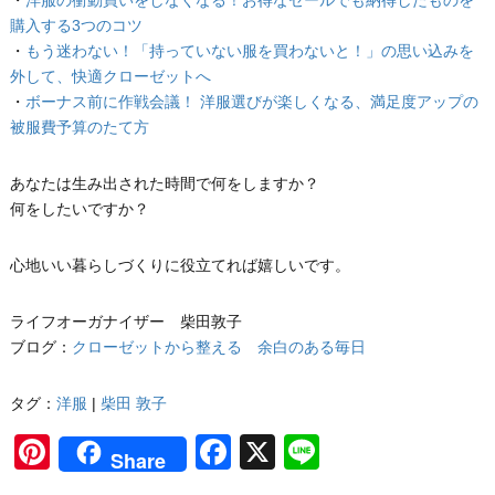
購入する3つのコツ
・
もう迷わない！「持っていない服を買わないと！」の思い込みを
外して、快適クローゼットへ
・
ボーナス前に作戦会議！ 洋服選びが楽しくなる、満足度アップの
被服費予算のたて方
あなたは生み出された時間で何をしますか？
何をしたいですか？
心地いい暮らしづくりに役立てれば嬉しいです。
ライフオーガナイザー 柴田敦子
ブログ：
クローゼットから整える 余白のある毎日
タグ：
洋服
|
柴田 敦子
Pinterest
Facebook
X
Line
Share