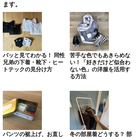
ます。
パッと見てわかる！ 同性
苦手な色でもあきらめな
兄弟の下着・靴下・ヒー
い！「好きだけど似合わ
トテックの見分け方
ない色」の洋服を活用す
る方法
パンツの裾上げ、お直し
冬の部屋着どうする？ 部