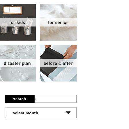
関
子供部屋
シニア
報
防災計画
ビフォーアフター
search