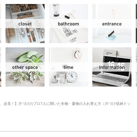
リビング＆ダイニング
クローゼット
洗面水回り
玄
スモールオフィス
その他
時間
情
、必見！】片づけのプロ7人に聞いた冬物・夏物の入れ替え方（片づけ収納ドッ