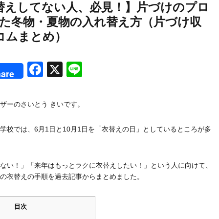
替えしてない人、必見！】片づけのプロ
いた冬物・夏物の入れ替え方（片づけ収
コムまとめ）
rest
Facebook
X
Line
are
ザーのさいとう きいです。
学校では、6月1日と10月1日を「衣替えの日」としているところが多
ない！」「来年はもっとラクに衣替えしたい！」という人に向けて、
の衣替えの手順を過去記事からまとめました。
目次