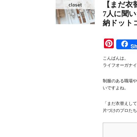
【まだ衣
7人に聞
納ドット
Pinte
Sh
こんばんは。
ライフオーガナイ
制服のある職場や
いですよね。
「まだ衣替えして
片づけのプロたち