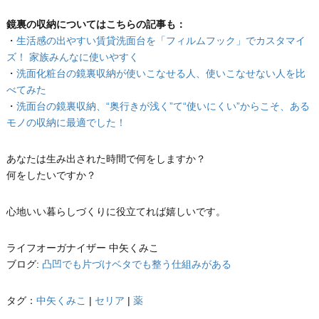
鏡裏の収納についてはこちらの記事も：
・
生活感の出やすい賃貸洗面台を「フィルムフック」でカスタマイ
ズ！ 家族みんなに使いやすく
・
洗面化粧台の鏡裏収納が使いこなせる人、使いこなせない人を比
べてみた
・
洗面台の鏡裏収納、“奥行きが浅く”て“使いにくい”からこそ、ある
モノの収納に最適でした！
あなたは生み出された時間で何をしますか？
何をしたいですか？
心地いい暮らしづくりに役立てれば嬉しいです。
ライフオーガナイザー 中矢くみこ
ブログ:
凸凹でも片づけベタでも整う仕組みがある
タグ：
中矢くみこ
|
セリア
|
薬