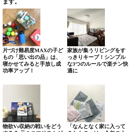
ます。
片づけ難易度MAXの子ど
家族が集うリビングをす
もの「思い出の品」は、
っきりキープ！シンプル
寝かせてみると手放し成
な3つのルールで楽チン快
功率アップ！
適に
物欲vs収納の戦いをどう
「なんとなく家に入って