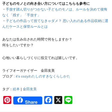
子どものモノとの向き合い方についてはこちらも参考に
・
手放す踏ん切りがつかない子どものモノは、ルールを決めて後悔
なく「残す」「手放す」
・
子どもの作品って捨てなきゃダメ？ 思い入れのある作品収納に選
んだケースと保管ルールとは
あなたは生み出された時間で何をしますか？
何をしたいですか？
心地いい暮らしづくりに役立てれば嬉しいです。
ライフオーガナイザー 金田友美
ブログ :
it’s cozyわたしのすきなくらしかた
タグ：
絵本
|
金田友美
Pinterest
Facebook
X
Line
Share