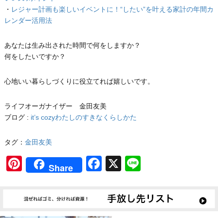
・
レジャー計画も楽しいイベントに！“したい”を叶える家計の年間カ
レンダー活用法
あなたは生み出された時間で何をしますか？
何をしたいですか？
心地いい暮らしづくりに役立てれば嬉しいです。
ライフオーガナイザー 金田友美
ブログ :
it’s cozyわたしのすきなくらしかた
タグ：
金田友美
Pinterest
Facebook
X
Line
Share