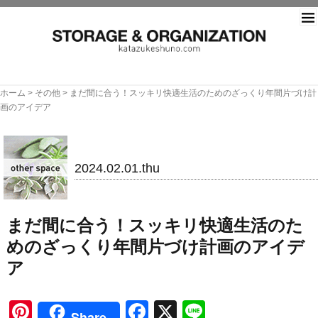
片づ
ホーム
>
その他
>
まだ間に合う！スッキリ快適生活のためのざっくり年間片づけ計
画のアイデア
その他
2024.02.01.thu
まだ間に合う！スッキリ快適生活のた
めのざっくり年間片づけ計画のアイデ
ア
Pinterest
Facebook
X
Line
Share