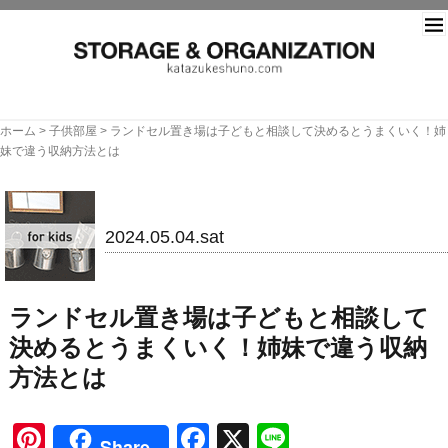
片づ
ホーム
>
子供部屋
>
ランドセル置き場は子どもと相談して決めるとうまくいく！姉
妹で違う収納方法とは
子供部屋
2024.05.04.sat
ランドセル置き場は子どもと相談して
決めるとうまくいく！姉妹で違う収納
方法とは
Pinterest
Facebook
X
Line
Share