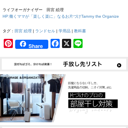
ライフオーガナイザー 田宮 絵理
HP:働くママが「楽しく楽に」なるお片づけTammy the Organize
タグ：
田宮 絵理
|
ランドセル
|
学用品
|
教科書
Pinterest
Facebook
X
Line
Share