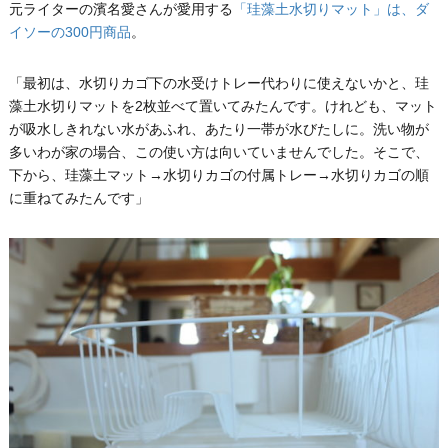
元ライターの濱名愛さんが愛用する
「珪藻土水切りマット」は、ダ
イソーの300円商品
。
「最初は、水切りカゴ下の水受けトレー代わりに使えないかと、珪
藻土水切りマットを2枚並べて置いてみたんです。けれども、マット
が吸水しきれない水があふれ、あたり一帯が水びたしに。洗い物が
多いわが家の場合、この使い方は向いていませんでした。そこで、
下から、珪藻土マット→水切りカゴの付属トレー→水切りカゴの順
に重ねてみたんです」