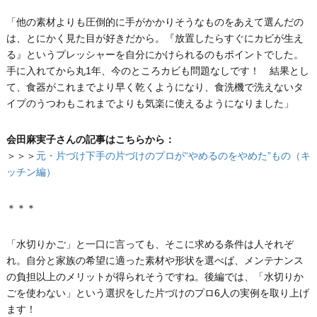
「他の素材よりも圧倒的に手がかかりそうなものをあえて選んだの
は、とにかく見た目が好きだから。『放置したらすぐにカビが生え
る』というプレッシャーを自分にかけられるのもポイントでした。
手に入れてから丸1年、今のところカビも問題なしです！ 結果とし
て、食器がこれまでより早く乾くようになり、食洗機で洗えないタ
イプのうつわもこれまでよりも気楽に使えるようになりました」
会田麻実子さんの記事はこちらから：
＞＞＞
元・片づけ下手の片づけのプロが“やめるのをやめた”もの（キ
ッチン編）
＊＊＊
「水切りかご」と一口に言っても、そこに求める条件は人それぞ
れ。自分と家族の希望に適った素材や形状を選べば、メンテナンス
の負担以上のメリットが得られそうですね。後編では、「水切りか
ごを使わない」という選択をした片づけのプロ6人の実例を取り上げ
ます！