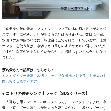
「食器洗い後の珪藻土マットは、シンク下の水の飛び散りがある程
度で、すぐに乾き、カビが生える気配はありません。数日に一回、
水回りのお掃除ついでに、調理台に立てかけて干しています。珪藻
土マットを使う前は、水切りカゴ周りの水垢やカビに悩んでいたの
ですが、湿気がたまりにくいからか、お掃除もずいぶんラクになり
ました」
濱名愛さんの記事はこちらから：
＞＞＞
ダイソー珪藻土水切りマットで食器洗いを快適に！掃除の手
間も軽くなるアイデア
● ニトリの伸縮シンク上ラック【SUSシリーズ】
一人暮らし用マンションのキッチンって、コンパクトですよね。今
春、上京して一人暮らしが始まった娘さんから、「箸やスプーンな