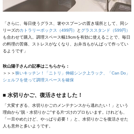
「さらに、毎日使うグラス、箸やスプーンの置き場所として、同シ
リーズの
カトラリーボックス（499円）
と
グラススタンド（599円）
も合わせて購入。調理スペース幅19cmを有効に使えることで、毎日
の料理の苦痛、ストレスがなくなり、お弁当もがんばって作ってい
るようです」
秋山陽子さんの記事はこちらから：
＞＞＞
狭いキッチン！「ニトリ」伸縮シンク上ラック、「Can Do」
シェルフを使って調理スペースを確保
■ 水切りかご、復活させました！
「大変すぎる、水切りかごのメンテナンスから逃れたい！」という
理由から“脱・水切りかご”する片づけのプロもいます。けれども、
「一旦やめたけど、やっぱり必要！」と、水切りかごを復活させた
人も意外と多いようです。