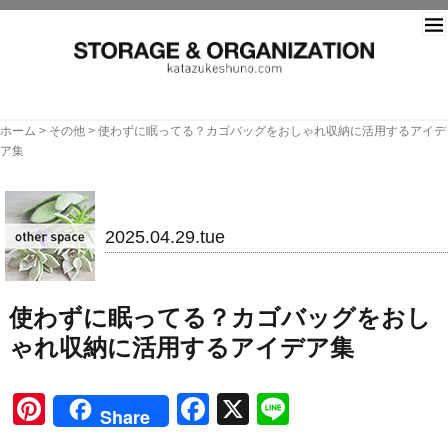
片づ
ホーム
>
その他
>
使わずに眠ってる？カゴバッグをおしゃれ収納に活用するアイデ
ア集
その他
2025.04.29.tue
使わずに眠ってる？カゴバッグをおし
ゃれ収納に活用するアイデア集
Pinterest
Facebook
X
Line
Share