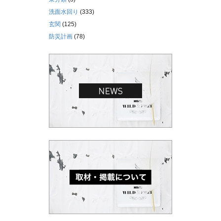
洗面水回り
(333)
玄関
(125)
防災計画
(78)