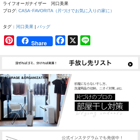
ライフオーガナイザー 河口美果
ブログ:
CASA･FAVORITA（片づけでお気に入りの家に）
タグ：
河口美果
|
バッグ
Pinterest
Facebook
X
Line
Share