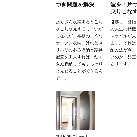
つき問題を解決
波を「片
乗りこな
たくさん収納するとごち
引越し、結婚
ゃごちゃ見えてしまいが
の人生の転機
ちなのが、本棚のような
スタイルが大
オープン収納。けれどメ
ます。それは
リハリのある収納と家具
納方法が今ま
配置を工夫すれば、たく
いのか、見直
さん収納してもすっきり
あります。
と見せることができるん
です。
2015.09.02.wed