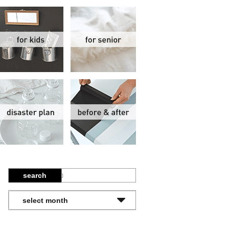
関
子供部屋
シニア
報
防災計画
ビフォーアフター
search