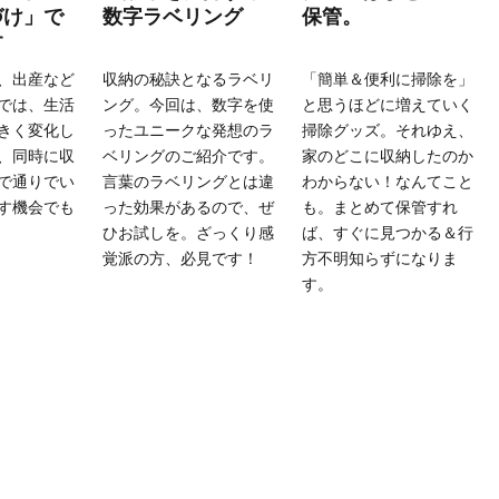
づけ」で
数字ラベリング
保管。
す
、出産など
収納の秘訣となるラベリ
「簡単＆便利に掃除を」
では、生活
ング。今回は、数字を使
と思うほどに増えていく
きく変化し
ったユニークな発想のラ
掃除グッズ。それゆえ、
、同時に収
ベリングのご紹介です。
家のどこに収納したのか
で通りでい
言葉のラベリングとは違
わからない！なんてこと
す機会でも
った効果があるので、ぜ
も。まとめて保管すれ
ひお試しを。ざっくり感
ば、すぐに見つかる＆行
覚派の方、必見です！
方不明知らずになりま
す。