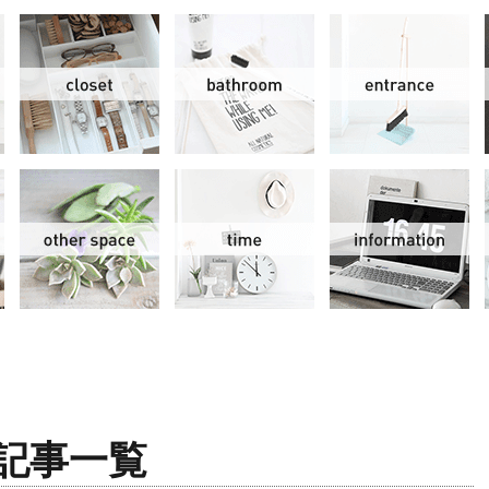
リビング＆ダイニング
クローゼット
洗面水回り
玄
スモールオフィス
その他
時間
情
記事一覧