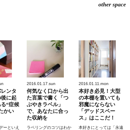
other space
un
2016.01.17.sun
2016.01.11.mon
バレンタ
何気なく口から出
本好き必見！大型
の後に起
た言葉で書く「つ
の本棚を置いても
る“症候
ぶやきラベル」
邪魔にならない
たかい
で、あなたに合っ
「デッドスペー
た収納を
ス」はここだ！
デーといえ
ラベリングのコツはわか
本好きにとっては「永遠