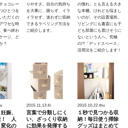
チョコレー
りやすさ。自分の気持ち
の憧れ」とも言える大き
つひとつを
を大事に、困らず、イラ
な本棚。けれども悩まし
いただくの
イラせず、迷わずに収納
いのが、その設置場所。
アワセな時
できるラベリング方法を
リビングにも書斎にも子
、食べ終わ
ご紹介します。
ども部屋にも置けそうに
ケージ、ど
ないという人へ、究極
か？
の!?「デッドスペース」
活用法をご紹介します！
hu
2015.11.13.fri
2015.10.22.thu
、妊娠、
言葉で分類しにく
１秒で見つかる収
産！ 人
い、ざっくり収納
納！毎日使う掃除
、変化の
に効果を発揮する
グッズはまとめて