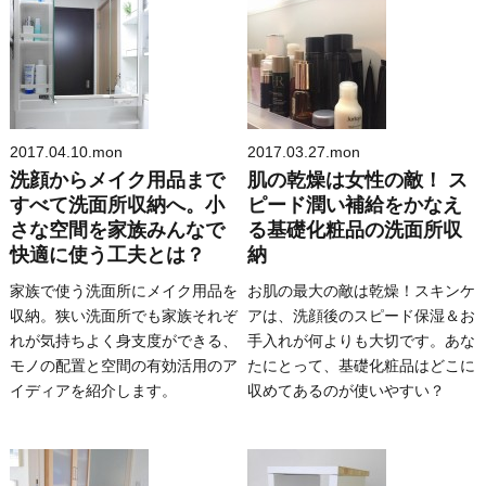
2017.04.10.mon
2017.03.27.mon
洗顔からメイク用品まで
肌の乾燥は女性の敵！ ス
すべて洗面所収納へ。小
ピード潤い補給をかなえ
さな空間を家族みんなで
る基礎化粧品の洗面所収
快適に使う工夫とは？
納
家族で使う洗面所にメイク用品を
お肌の最大の敵は乾燥！スキンケ
収納。狭い洗面所でも家族それぞ
アは、洗顔後のスピード保湿＆お
れが気持ちよく身支度ができる、
手入れが何よりも大切です。あな
モノの配置と空間の有効活用のア
たにとって、基礎化粧品はどこに
イディアを紹介します。
収めてあるのが使いやすい？