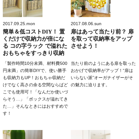
2017.09.25.mon
2017.08.06.sun
簡単＆低コストDIY！ 置
扉はあって当たり前？ 扉
くだけで収納力が倍にな
を取って収納率をアップ
る コの字ラック で溢れた
させよう！
おもちゃをすっきり収納
「製作時間10分未満、材料費500
当たり前のようにある扉を取った
円未満」の簡単DIYで、使い勝手
おかげで収納率がアップ！“扉は
も収納力もUP！おもちゃ収納だ
いらない派”オーガナイザーがそ
けでなく高さの余る空間ならばど
の魅力に迫ります。
こでも使用可！「なんだか使いづ
らそう…」「ボックスが溢れてき
た…」そんなときにはおすすめで
す！