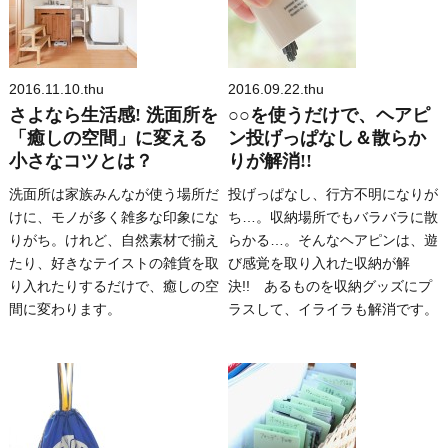
2016.11.10.thu
2016.09.22.thu
さよなら生活感! 洗面所を
○○を使うだけで、ヘアピ
「癒しの空間」に変える
ン投げっぱなし＆散らか
小さなコツとは？
りが解消!!
洗面所は家族みんなが使う場所だ
投げっぱなし、行方不明になりが
けに、モノが多く雑多な印象にな
ち…。収納場所でもバラバラに散
りがち。けれど、自然素材で揃え
らかる…。そんなヘアピンは、遊
たり、好きなテイストの雑貨を取
び感覚を取り入れた収納が解
り入れたりするだけで、癒しの空
決!! あるものを収納グッズにプ
間に変わります。
ラスして、イライラも解消です。