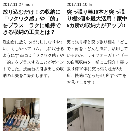
2017.11.27.mon
2017.11.10.fri
放り込むだけ！の収納に
突っ張り棒10本と突っ張
「ワクワク感」や「的」
り棚3個を最大活用！家中
をプラス ラクに維持で
6カ所の収納力がアップ!!
きる収納の工夫とは？
洗面台に放りっぱなしになりやす
突っ張り棒と突っ張り棚を「どこ
い、くしやヘアゴム。元に戻せる
で・何を・どんな風に」活用して
ようにするには「ワクワク感」や
いるのか、ライフオーガナイザー
「的」をプラスすることがポイン
の自宅収納を一挙にご紹介！突っ
トでした。洗面台の引き出しの収
張り棒10本に突っ張り棚が3カ
納の工夫をご紹介します。
所、快適になった6カ所すべてを
お見せします！