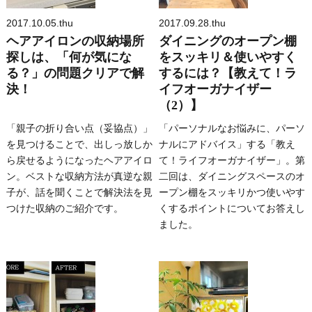
2017.10.05.thu
2017.09.28.thu
ヘアアイロンの収納場所
ダイニングのオープン棚
探しは、「何が気にな
をスッキリ＆使いやすく
る？」の問題クリアで解
するには？【教えて！ラ
決！
イフオーガナイザー
（2）】
「親子の折り合い点（妥協点）」
「パーソナルなお悩みに、パーソ
を見つけることで、出しっ放しか
ナルにアドバイス」する「教え
ら戻せるようになったヘアアイロ
て！ライフオーガナイザー」。第
ン。ベストな収納方法が真逆な親
二回は、ダイニングスペースのオ
子が、話を聞くことで解決法を見
ープン棚をスッキリかつ使いやす
つけた収納のご紹介です。
くするポイントについてお答えし
ました。