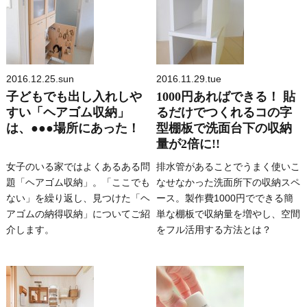
2016.12.25.sun
2016.11.29.tue
子どもでも出し入れしや
1000円あればできる！ 貼
すい「ヘアゴム収納」
るだけでつくれるコの字
は、●●●場所にあった！
型棚板で洗面台下の収納
量が2倍に!!
女子のいる家ではよくあるある問
排水管があることでうまく使いこ
題「ヘアゴム収納」。「ここでも
なせなかった洗面所下の収納スペ
ない」を繰り返し、見つけた「ヘ
ース。製作費1000円でできる簡
アゴムの納得収納」についてご紹
単な棚板で収納量を増やし、空間
介します。
をフル活用する方法とは？