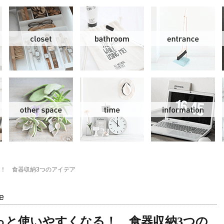
リビング＆ダイニング
クローゼット
洗面水回り
玄
スモールオフィス
その他
時間
情
！ 食器収納3つのアイデア
e
っと使いやすくなる！ 食器収納3つの