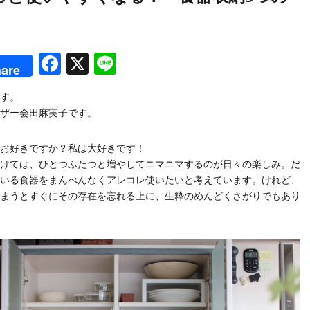
rest
Facebook
X
Line
are
す。
ザー会田麻実子です。
お好きですか？私は大好きです！
けては、ひとつふたつと増やしてニマニマするのが日々の楽しみ。だ
いる食器をまんべんなくアレコレ使いたいと考えています。けれど、
まうとすぐにその存在を忘れる上に、生粋のめんどくさがりでもあり