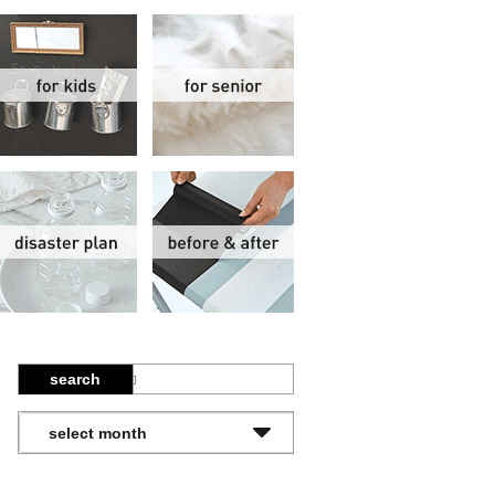
関
子供部屋
シニア
報
防災計画
ビフォーアフター
search