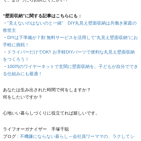
“壁面収納”に関する記事はこちらにも：
・
“見えないのはないのと一緒” DIY丸見え壁面収納は共働き家庭の
救世主
・
DIYは下準備が７割 無料サービスを活用して“丸見え壁面収納”にお
手軽に挑戦！
・
ドライバーだけでOK!! お手軽DIYパーツで便利な丸見え壁面収納
をつくろう！
・
100均のワイヤーネットで玄関に壁面収納を。子どもが自分ででき
る仕組みにも最適！
あなたは生み出された時間で何をしますか？
何をしたいですか？
心地いい暮らしづくりに役立てれば嬉しいです。
ライフオーガナイザー 手塚千聡
ブログ :
不機嫌にならない暮らし～会社員ワーママの、ラクしてシ