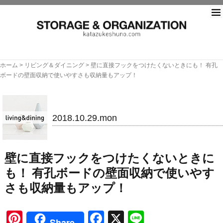
片づ
ホーム
>
リビング＆ダイニング
>
壁に直接フックをつけたくないときにも！ 有孔
ボードの壁面収納で使いやすさも収納量もアップ！
リビング＆ダイニング
2018.10.29.mon
壁に直接フックをつけたくないときに
も！ 有孔ボードの壁面収納で使いやす
さも収納量もアップ！
Pinterest
Facebook
X
Line
Share