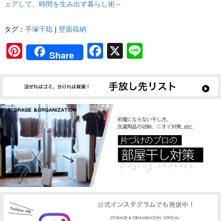
ェアして、時間を生み出す暮らし術～
タグ：
手塚千聡
|
壁面収納
Pinterest
Facebook
X
Line
Share