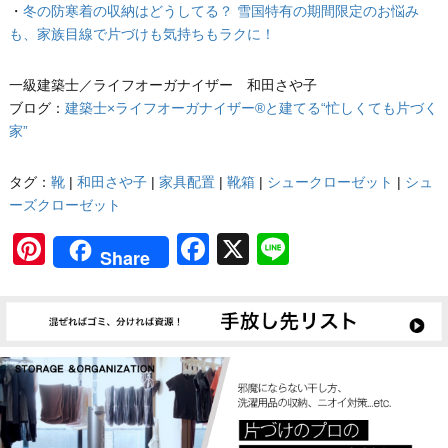
・
冬の防寒着の収納はどうしてる？ 雪国特有の期間限定のお悩み
も、家族目線で片づけも気持ちもラクに！
一級建築士／ライフオーガナイザー 和田さや子
ブログ：
建築士×ライフオーガナイザー®と建てる“忙しくても片づく
家”
タグ：
靴
|
和田さや子
|
家具配置
|
靴箱
|
シュークローゼット
|
シュ
ーズクローゼット
Pinterest
Facebook
X
Line
Share