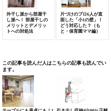
外干し派から部屋干
片づけのプロ6人が直
し派へ！ 部屋干しの
面した「小1の壁」！
メリットとデメリッ
どう対応した？（も
トへの対処法
と・保育園ママ編）
この記事を読んだ人はこちらの記事も読んでい
ます。
テーブルにも座卓にも！1
引き出し収納が100%正解