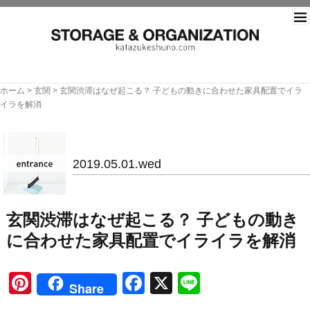
片づ
ホーム
>
玄関
>
玄関渋滞はなぜ起こる？ 子どもの動きに合わせた家具配置でイラ
イラを解消
玄関
2019.05.01.wed
玄関渋滞はなぜ起こる？ 子どもの動き
に合わせた家具配置でイライラを解消
Pinterest
Facebook
X
Line
Share