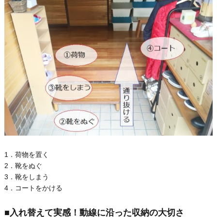
1．荷物を置く
2．靴をぬぐ
3．靴をしまう
4．コートをかける
■入れ替えて実感！動線に沿った収納の大切さ