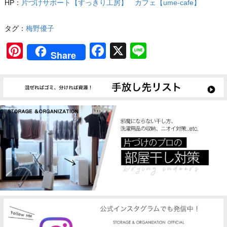
HP：
片づけサポート【すっきり工房】 カフェ【ume-cafe】
タグ：
梅野優子
Pinterest
Facebook
X
Line
Share