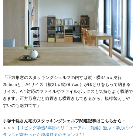
「正方形窓のスタッキングシェルフの内寸は縦・横37.5ｘ奥行
28.5cmと、A4サイズ（横21ｘ縦29.7cm）がゆとりをもって納まる
サイズ。A４対応のファイルやファイルボックスも気持ちよく収納で
きます。正方形窓だと縦置きも横置きもできるから、模様替えしや
すいのも魅力です」
手塚千聡さん宅のスタッキングシェルフ関連記事はこちらから：
＞＞＞
【リビング学習3年目のリニューアル・前編】遊ぶ・学ぶのバ
ランスが変わったら模様替えのチャンス?！