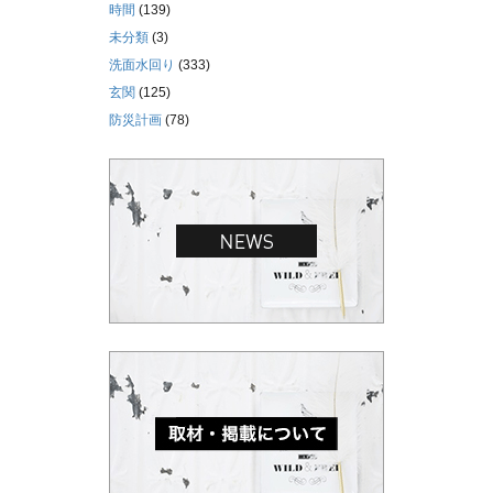
時間
(139)
未分類
(3)
洗面水回り
(333)
玄関
(125)
防災計画
(78)