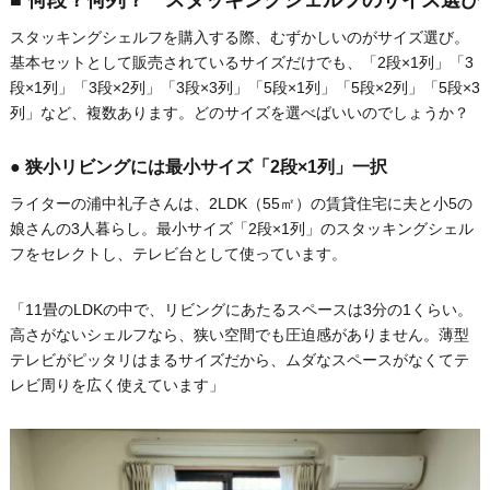
スタッキングシェルフを購入する際、むずかしいのがサイズ選び。
基本セットとして販売されているサイズだけでも、「2段×1列」「3
段×1列」「3段×2列」「3段×3列」「5段×1列」「5段×2列」「5段×3
列」など、複数あります。どのサイズを選べばいいのでしょうか？
● 狭小リビングには最小サイズ「2段×1列」一択
ライターの浦中礼子さんは、2LDK（55㎡）の賃貸住宅に夫と小5の
娘さんの3人暮らし。最小サイズ「2段×1列」のスタッキングシェル
フをセレクトし、テレビ台として使っています。
「11畳のLDKの中で、リビングにあたるスペースは3分の1くらい。
高さがないシェルフなら、狭い空間でも圧迫感がありません。薄型
テレビがピッタリはまるサイズだから、ムダなスペースがなくてテ
レビ周りを広く使えています」