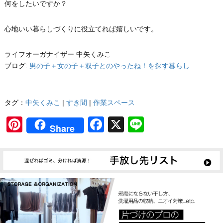
何をしたいですか？
心地いい暮らしづくりに役立てれば嬉しいです。
ライフオーガナイザー 中矢くみこ
ブログ:
男の子＋女の子＋双子とのやったね！を探す暮らし
タグ：
中矢くみこ
|
すき間
|
作業スペース
Pinterest
Facebook
X
Line
Share