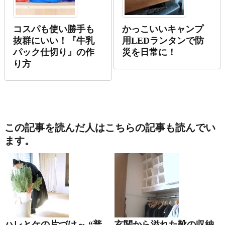
コスパも使い勝手も
かっこいいキャンプ
抜群にいい！『牛乳
用LEDランタンで防
パック仕切り』の作
災を日常に！
り方
この記事を読んだ人はこちらの記事も読んでい
ます。
ハレとケの片づけ～ “普
玄関から溢れた靴の収納