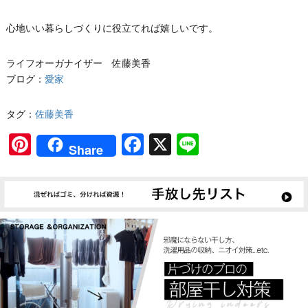
心地いい暮らしづくりに役立てれば嬉しいです。
ライフオーガナイザー 佐藤美香
ブログ：
愛家
タグ：
佐藤美香
Pinterest
Facebook
X
Line
Share