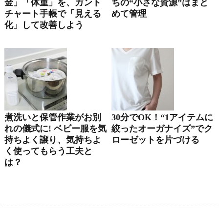
金」「体重」を、ガント
ちの“小さな資源”はまと
チャート手帳で「見える
めて管理
化」して改善しよう
煮洗いと保管作業がお別
30分でOK！“1アイテムに
れの儀式に! ベビー服を気
絞ったオーガナイズ”でク
持ちよく譲り、気持ちよ
ローゼットを片づける
く使ってもらう工夫と
は？