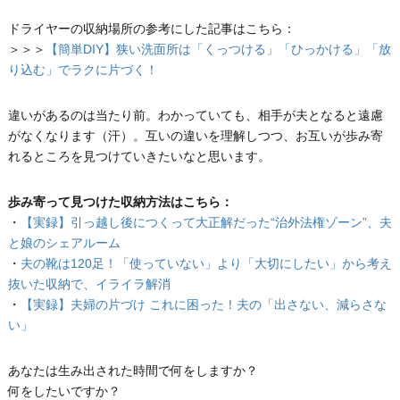
ドライヤーの収納場所の参考にした記事はこちら：
＞＞＞
【簡単DIY】狭い洗面所は「くっつける」「ひっかける」「放
り込む」でラクに片づく！
違いがあるのは当たり前。わかっていても、相手が夫となると遠慮
がなくなります（汗）。互いの違いを理解しつつ、お互いが歩み寄
れるところを見つけていきたいなと思います。
歩み寄って見つけた収納方法はこちら：
・
【実録】引っ越し後につくって大正解だった“治外法権ゾーン”、夫
と娘のシェアルーム
・
夫の靴は120足！「使っていない」より「大切にしたい」から考え
抜いた収納で、イライラ解消
・
【実録】夫婦の片づけ これに困った！夫の「出さない、減らさな
い」
あなたは生み出された時間で何をしますか？
何をしたいですか？