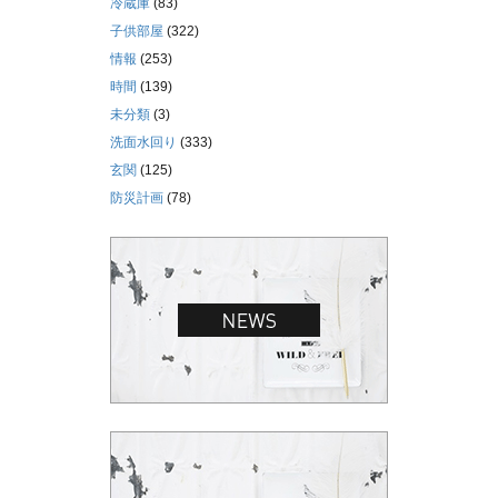
冷蔵庫
(83)
子供部屋
(322)
情報
(253)
時間
(139)
未分類
(3)
洗面水回り
(333)
玄関
(125)
防災計画
(78)