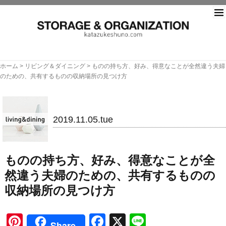
片づ
ホーム
>
リビング＆ダイニング
>
ものの持ち方、好み、得意なことが全然違う夫婦
のための、共有するものの収納場所の見つけ方
リビング＆ダイニング
2019.11.05.tue
ものの持ち方、好み、得意なことが全
然違う夫婦のための、共有するものの
収納場所の見つけ方
Pinterest
Facebook
X
Line
Share