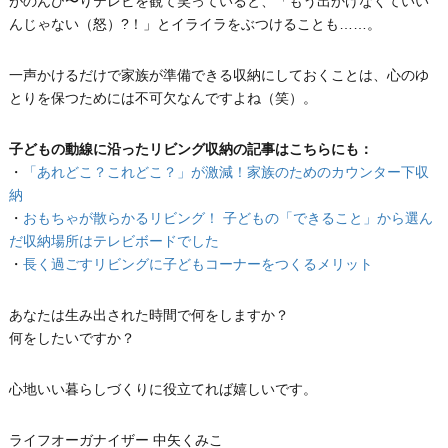
がのんび〜りテレビを観て笑っていると、「もう出かけなくていい
んじゃない（怒）?！」とイライラをぶつけることも……。
一声かけるだけで家族が準備できる収納にしておくことは、心のゆ
とりを保つためには不可欠なんですよね（笑）。
子どもの動線に沿ったリビング収納の記事はこちらにも：
・
「あれどこ？これどこ？」が激減！家族のためのカウンター下収
納
・
おもちゃが散らかるリビング！ 子どもの「できること」から選ん
だ収納場所はテレビボードでした
・
長く過ごすリビングに子どもコーナーをつくるメリット
あなたは生み出された時間で何をしますか？
何をしたいですか？
心地いい暮らしづくりに役立てれば嬉しいです。
ライフオーガナイザー 中矢くみこ