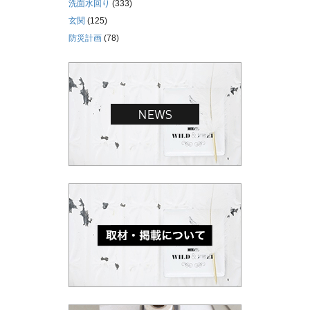
洗面水回り
(333)
玄関
(125)
防災計画
(78)