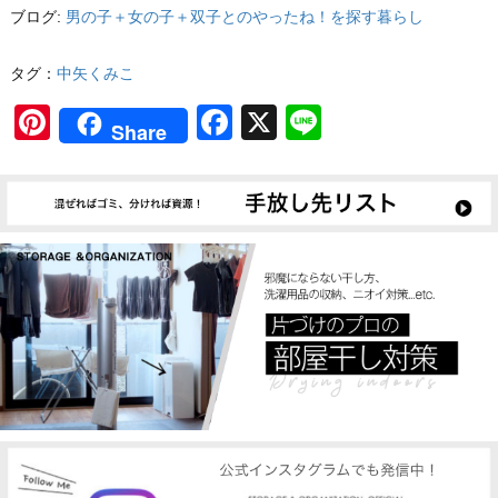
ブログ:
男の子＋女の子＋双子とのやったね！を探す暮らし
タグ：
中矢くみこ
Pinterest
Facebook
X
Line
Share