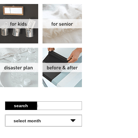
関
子供部屋
シニア
報
防災計画
ビフォーアフター
search