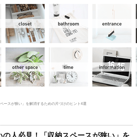
リビング＆ダイニング
クローゼット
洗面水回り
玄
スモールオフィス
その他
時間
情
ペースが狭い」を解消するための片づけのヒント4選
いの人必見！「収納スペースが狭い」を