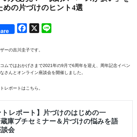
ための片づけのヒント4選
rest
Facebook
X
Line
are
ザーの吉川圭子です。
コムではおかげさまで2021年の9月で6周年を迎え、周年記念イベン
なさんとオンライン座談会を開催しました。
トレポートはこちら。