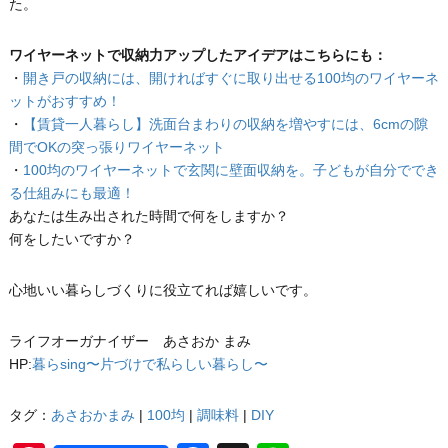
た。
ワイヤーネットで収納力アップしたアイデアはこちらにも：
・
開き戸の収納には、開ければすぐに取り出せる100均のワイヤーネ
ットがおすすめ！
・
【賃貸一人暮らし】洗面台まわりの収納を増やすには、6cmの隙
間でOKの突っ張りワイヤーネット
・
100均のワイヤーネットで玄関に壁面収納を。子どもが自分ででき
る仕組みにも最適！
あなたは生み出された時間で何をしますか？
何をしたいですか？
心地いい暮らしづくりに役立てれば嬉しいです。
ライフオーガナイザー あさおか まみ
HP:
暮らsing〜片づけで私らしい暮らし〜
タグ：
あさおかまみ
|
100均
|
調味料
|
DIY