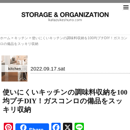
片づ
ホーム
>
キッチン
>
使いにくいキッチンの調味料収納を100均プチDIY！ガスコン
ロの備品をスッキリ収納
キッチン
2022.09.17.sat
使いにくいキッチンの調味料収納を100
均プチDIY！ガスコンロの備品をスッ
キリ収納
Pinterest
Facebook
X
Line
Share