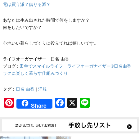
電は買う派？借りる派？
あなたは生み出された時間で何をしますか？
何をしたいですか？
心地いい暮らしづくりに役立てれば嬉しいです。
ライフオーガナイザー 日名 由香
ブログ :
田舎でスマイルライフ ライフオーガナイザー®日名由香
ラクに楽しく暮らす仕組みづくり
タグ：
日名 由香
|
洋服
Pinterest
Facebook
X
Line
Share