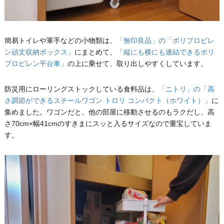
簡易トイレや軍手などの小物類は、
「無印良品」の「ポリプロピレ
ン頑丈収納ボックス」
にまとめて、
「縦にも横にも連結できるポリ
プロピレン平台車」
の上に乗せて、取り出しやすくしています。
防災用にローリングストックしている食料品は、
「ニトリ」の「高
さ調節ができるスチールワゴン トロリ コンパクト（ホワイト）」
に
集めました。ワゴンだと、他の部屋に移動させるのもラクだし、高
さ70cm×幅41cmのすきまにスッと入るサイズなので重宝していま
す。