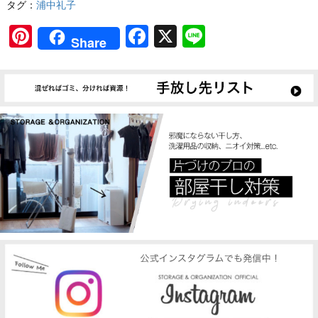
タグ：
浦中礼子
Pinterest
Facebook
X
Line
Share