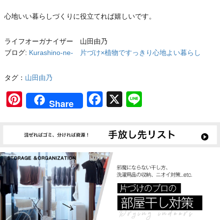
心地いい暮らしづくりに役立てれば嬉しいです。
ライフオーガナイザー 山田由乃
ブログ:
Kurashino-ne- 片づけ×植物ですっきり心地よい暮らし
タグ：
山田由乃
Pinterest
Facebook
X
Line
Share