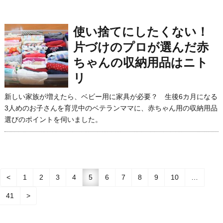
使い捨てにしたくない！
片づけのプロが選んだ赤
ちゃんの収納用品はニト
リ
新しい家族が増えたら、ベビー用に家具が必要？ 生後6カ月になる
3人めのお子さんを育児中のベテランママに、赤ちゃん用の収納用品
選びのポイントを伺いました。
<
1
2
3
4
5
6
7
8
9
10
…
41
>