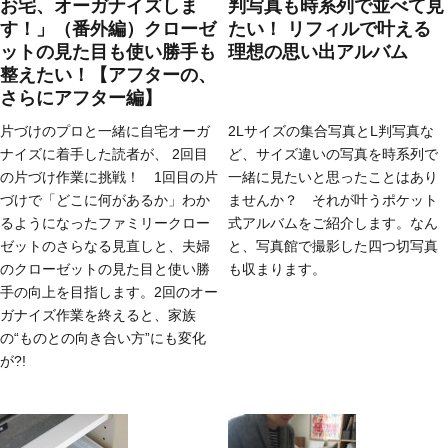
お宅、オーガナイズしま
判写真も時系列で並べて見
す！」（番外編）クローゼ
たい！ リフィルで叶える
ットの見た目も使い勝手も
理想の思い出アルバム
整えたい！【アフターの、
さらにアフター編】
片づけのプロと一緒に自宅オーガ
2Lサイズの集合写真とL判写真な
ナイズに着手した読者が、 2回目
ど、サイズ違いの写真を時系列で
の片づけ作業に挑戦！ 1回目の片
一緒に見たいと思ったことはあり
づけで「どこに何があるか」わか
ませんか？ それが叶うポケット
るようになったファミリークロー
式アルバムをご紹介します。なん
ゼットのさらなる見直しと、夫婦
と、写真館で撮影した四つ切写真
のクローゼットの見た目と使い勝
も収まります。
手の向上を目指します。2回のオー
ガナイズ作業を終えると、家族
の“ものとの向き合い方”にも変化
が?!