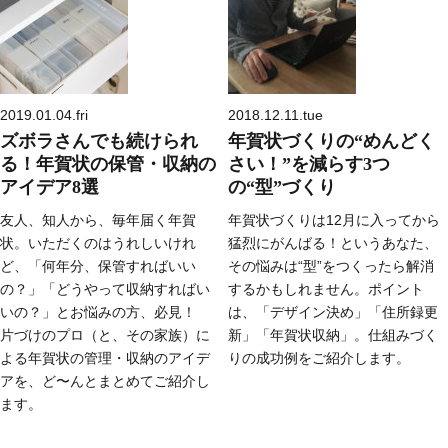
2019.01.04.fri
2018.12.11.tue
ズボラさんでも続けられ
年賀状づくりの“めんどく
る！年賀状の保管・収納の
さい！”を減らす3つ
アイデア8選
の“型”づくり
友人、知人から、毎年届く年賀
年賀状づくりは12月に入ってから
状。いただくのはうれしいけれ
猛烈にがんばる！というあなた、
ど、「何年分、保管すればいい
その悩みは“型”をつくったら解消
の？」「どうやって収納すればい
するかもしれません。ポイント
いの？」とお悩みの方、必見！
は、「デザイン決め」「住所録更
片づけのプロ（と、その家族）に
新」「年賀状収納」。仕組みづく
よる年賀状の管理・収納のアイデ
りの成功例をご紹介します。
アを、ど〜んとまとめてご紹介し
ます。