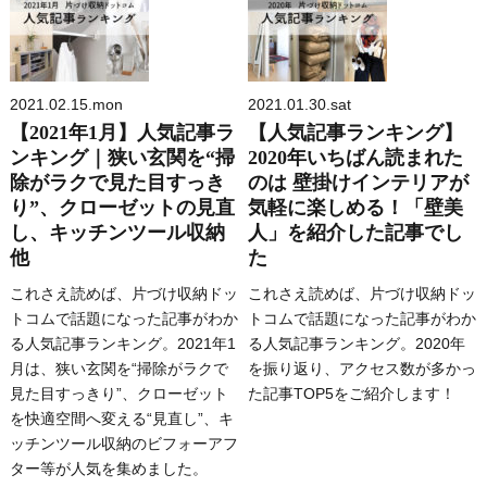
2021.02.15.mon
2021.01.30.sat
【2021年1月】人気記事ラ
【人気記事ランキング】
ンキング｜狭い玄関を“掃
2020年いちばん読まれた
除がラクで見た目すっき
のは 壁掛けインテリアが
り”、クローゼットの見直
気軽に楽しめる！「壁美
し、キッチンツール収納
人」を紹介した記事でし
他
た
これさえ読めば、片づけ収納ドッ
これさえ読めば、片づけ収納ドッ
トコムで話題になった記事がわか
トコムで話題になった記事がわか
る人気記事ランキング。2021年1
る人気記事ランキング。2020年
月は、狭い玄関を“掃除がラクで
を振り返り、アクセス数が多かっ
見た目すっきり”、クローゼット
た記事TOP5をご紹介します！
を快適空間へ変える“見直し”、キ
ッチンツール収納のビフォーアフ
ター等が人気を集めました。