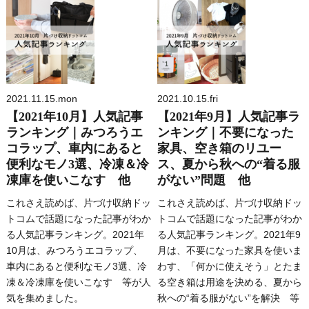
2021.11.15.mon
2021.10.15.fri
【2021年10月】人気記事
【2021年9月】人気記事ラ
ランキング｜みつろうエ
ンキング｜不要になった
コラップ、車内にあると
家具、空き箱のリユー
便利なモノ3選、冷凍＆冷
ス、夏から秋への“着る服
凍庫を使いこなす 他
がない”問題 他
これさえ読めば、片づけ収納ドッ
これさえ読めば、片づけ収納ドッ
トコムで話題になった記事がわか
トコムで話題になった記事がわか
る人気記事ランキング。2021年
る人気記事ランキング。2021年9
10月は、みつろうエコラップ、
月は、不要になった家具を使いま
車内にあると便利なモノ3選、冷
わす、「何かに使えそう」とたま
凍＆冷凍庫を使いこなす 等が人
る空き箱は用途を決める、夏から
気を集めました。
秋への“着る服がない”を解決 等