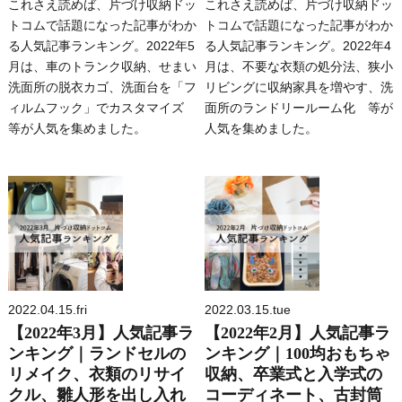
これさえ読めば、片づけ収納ドッ
これさえ読めば、片づけ収納ドッ
トコムで話題になった記事がわか
トコムで話題になった記事がわか
る人気記事ランキング。2022年5
る人気記事ランキング。2022年4
月は、車のトランク収納、せまい
月は、不要な衣類の処分法、狭小
洗面所の脱衣カゴ、洗面台を「フ
リビングに収納家具を増やす、洗
ィルムフック」でカスタマイズ
面所のランドリールーム化 等が
等が人気を集めました。
人気を集めました。
2022.04.15.fri
2022.03.15.tue
【2022年3月】人気記事ラ
【2022年2月】人気記事ラ
ンキング｜ランドセルの
ンキング｜100均おもちゃ
リメイク、衣類のリサイ
収納、卒業式と入学式の
クル、雛人形を出し入れ
コーディネート、古封筒