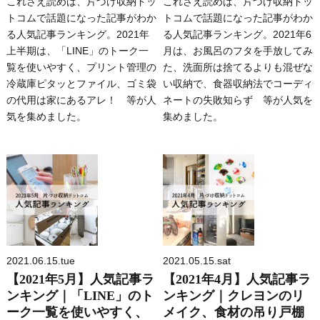
これさえ読めば、片づけ収納ドッ
これさえ読めば、片づけ収納ドッ
トコムで話題になった記事がわか
トコムで話題になった記事がわか
る人気記事ランキング。2021年
る人気記事ランキング。2021年6
上半期は、「LINE」のトーク一
月は、お風呂のフタを手放してみ
覧を使いやすく、プリント管理の
た、洗面所は捨てるよりも混ぜな
冷蔵庫ピタッとファイル、ゴミ袋
い収納で、食器収納法でコーディ
の代用は家にあるアレ！ 等が人
ネートの失敗知らず 等が人気を
気を集めました。
集めました。
2021.06.15.tue
2021.05.15.sat
【2021年5月】人気記事ラ
【2021年4月】人気記事ラ
ンキング｜「LINE」のト
ンキング｜クレヨンのリ
ーク一覧を使いやすく、
メイク、食材の吊り戸棚