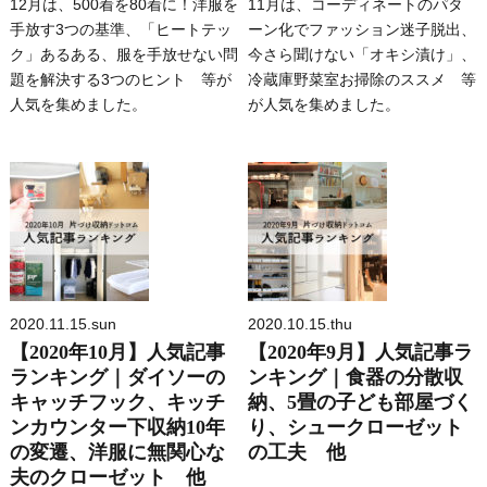
12月は、500着を80着に！洋服を
11月は、コーディネートのパタ
手放す3つの基準、「ヒートテッ
ーン化でファッション迷子脱出、
ク」あるある、服を手放せない問
今さら聞けない「オキシ漬け」、
題を解決する3つのヒント 等が
冷蔵庫野菜室お掃除のススメ 等
人気を集めました。
が人気を集めました。
2020.11.15.sun
2020.10.15.thu
【2020年10月】人気記事
【2020年9月】人気記事ラ
ランキング｜ダイソーの
ンキング｜食器の分散収
キャッチフック、キッチ
納、5畳の子ども部屋づく
ンカウンター下収納10年
り、シュークローゼット
の変遷、洋服に無関心な
の工夫 他
夫のクローゼット 他