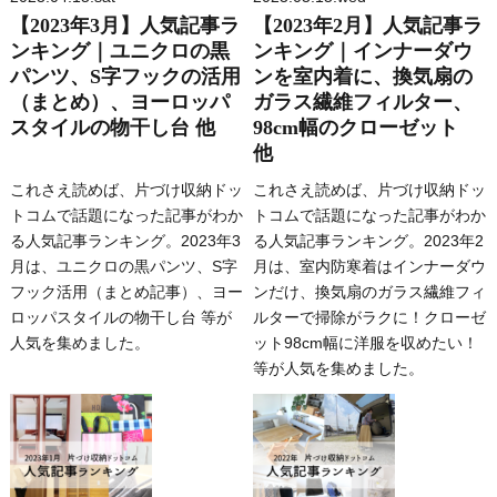
【2023年3月】人気記事ラ
【2023年2月】人気記事ラ
ンキング｜ユニクロの黒
ンキング｜インナーダウ
パンツ、S字フックの活用
ンを室内着に、換気扇の
（まとめ）、ヨーロッパ
ガラス繊維フィルター、
スタイルの物干し台 他
98cm幅のクローゼット
他
これさえ読めば、片づけ収納ドッ
これさえ読めば、片づけ収納ドッ
トコムで話題になった記事がわか
トコムで話題になった記事がわか
る人気記事ランキング。2023年3
る人気記事ランキング。2023年2
月は、ユニクロの黒パンツ、S字
月は、室内防寒着はインナーダウ
フック活用（まとめ記事）、ヨー
ンだけ、換気扇のガラス繊維フィ
ロッパスタイルの物干し台 等が
ルターで掃除がラクに！クローゼ
人気を集めました。
ット98cm幅に洋服を収めたい！
等が人気を集めました。