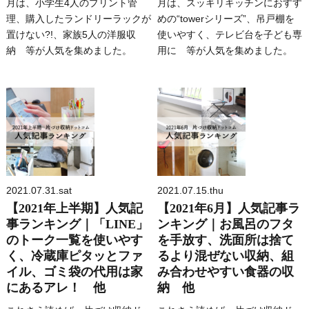
月は、小学生4人のプリント管
月は、スッキリキッチンにおすす
理、購入したランドリーラックが
めの“towerシリーズ”、吊戸棚を
置けない?!、家族5人の洋服収
使いやすく、テレビ台を子ども専
納 等が人気を集めました。
用に 等が人気を集めました。
2021.07.31.sat
2021.07.15.thu
【2021年上半期】人気記
【2021年6月】人気記事ラ
事ランキング｜「LINE」
ンキング｜お風呂のフタ
のトーク一覧を使いやす
を手放す、洗面所は捨て
く、冷蔵庫ピタッとファ
るより混ぜない収納、組
イル、ゴミ袋の代用は家
み合わせやすい食器の収
にあるアレ！ 他
納 他