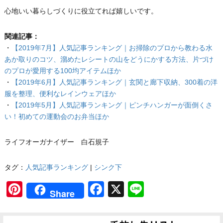
心地いい暮らしづくりに役立てれば嬉しいです。
関連記事：
・
【2019年7月】人気記事ランキング｜お掃除のプロから教わる水
あか取りのコツ、溜めたレシートの山をどうにかする方法、片づけ
のプロが愛用する100均アイテムほか
・
【2019年6月】人気記事ランキング｜玄関と廊下収納、300着の洋
服を整理、便利なレインウェアほか
・
【2019年5月】人気記事ランキング｜ピンチハンガーが面倒くさ
い！初めての運動会のお弁当ほか
ライフオーガナイザー 白石規子
タグ：
人気記事ランキング
|
シンク下
Pinterest
Facebook
X
Line
Share