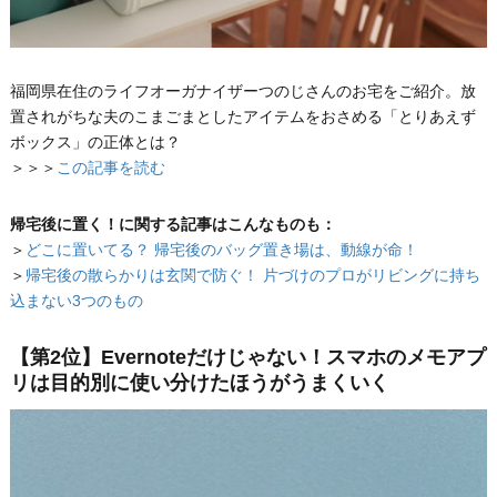
福岡県在住のライフオーガナイザーつのじさんのお宅をご紹介。放
置されがちな夫のこまごまとしたアイテムをおさめる「とりあえず
ボックス」の正体とは？
＞＞＞
この記事を読む
帰宅後に置く！に関する記事はこんなものも：
＞
どこに置いてる？ 帰宅後のバッグ置き場は、動線が命！
＞
帰宅後の散らかりは玄関で防ぐ！ 片づけのプロがリビングに持ち
込まない3つのもの
【第2位】Evernoteだけじゃない！スマホのメモアプ
リは目的別に使い分けたほうがうまくいく