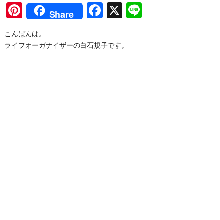
Pinterest
Facebook
X
Line
Share
こんばんは。
ライフオーガナイザーの白石規子です。