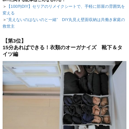
＞
【100均DIY】セリアのリメイクシートで、手軽に部屋の雰囲気を
変える
＞
“見えないのはないのと一緒” DIY丸見え壁面収納は共働き家庭の
救世主
【第3位】
15分あればできる！衣類のオーガナイズ 靴下＆タ
イツ編