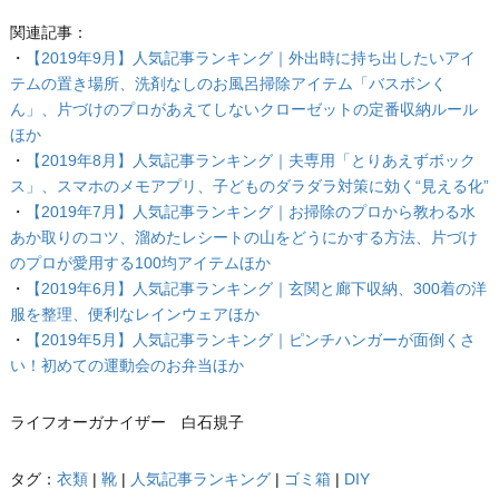
関連記事：
・
【2019年9月】人気記事ランキング｜外出時に持ち出したいアイ
テムの置き場所、洗剤なしのお風呂掃除アイテム「バスボンく
ん」、片づけのプロがあえてしないクローゼットの定番収納ルール
ほか
・
【2019年8月】人気記事ランキング｜夫専用「とりあえずボック
ス」、スマホのメモアプリ、子どものダラダラ対策に効く“見える化”
・
【2019年7月】人気記事ランキング｜お掃除のプロから教わる水
あか取りのコツ、溜めたレシートの山をどうにかする方法、片づけ
のプロが愛用する100均アイテムほか
・
【2019年6月】人気記事ランキング｜玄関と廊下収納、300着の洋
服を整理、便利なレインウェアほか
・
【2019年5月】人気記事ランキング｜ピンチハンガーが面倒くさ
い！初めての運動会のお弁当ほか
ライフオーガナイザー 白石規子
タグ：
衣類
|
靴
|
人気記事ランキング
|
ゴミ箱
|
DIY