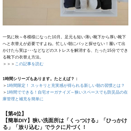
一気に秋～冬模様になった10月。足元も短い薄い靴下から厚い靴下
へと衣替えが必要ですよね。忙しい朝にパッと探せない！履いて出
かけたら実は･･･などなどのストレスを解消する、たった15分ででき
る靴下の衣替え方法。
＞＞＞
この記事を読む
1時間シリーズもあります。たとえば？：
＞
1時間限定！ スッキリと充実感が得られる新しい朝の習慣とは？
＞
1時間でできる！自宅オーガナイズ～狭いスペースでも防災品の在
庫管理と補充を簡単に
【第4位】
【簡単DIY】狭い洗面所は「くっつける」「ひっかけ
る」「放り込む」でラクに片づく！