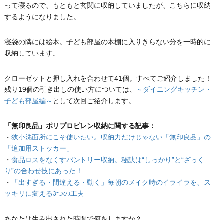
って寝るので、もともと玄関に収納していましたが、こちらに収納
するようになりました。
寝袋の隣には絵本。子ども部屋の本棚に入りきらない分を一時的に
収納しています。
クローゼットと押し入れを合わせて41個。すべてご紹介しました！
残り19個の引き出しの使い方については、
～ダイニングキッチン・
子ども部屋編～
として次回ご紹介します。
「無印良品」ポリプロピレン収納に関する記事：
・
狭小洗面所にこそ使いたい。収納力だけじゃない「無印良品」の
「追加用ストッカー」
・
食品ロスをなくすパントリー収納。秘訣は“しっかり”と“ざっく
り”の合わせ技にあった！
・
「出すぎる・間違える・動く」毎朝のメイク時のイライラを、ス
ッキリに変える3つの工夫
あなたは生み出された時間で何をしますか？