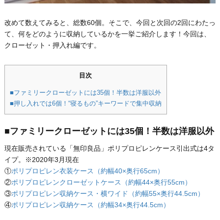
改めて数えてみると、総数60個。そこで、今回と次回の2回にわたっ
て、何をどのように収納しているかを一挙ご紹介します！今回は、
クローゼット・押入れ編です。
目次
■ファミリークローゼットには35個！半数は洋服以外
■押し入れでは6個！“寝るもの”キーワードで集中収納
■ファミリークローゼットには35個！半数は洋服以外
現在販売されている「無印良品」ポリプロピレンケース引出式は4タ
イプ。※2020年3月現在
①
ポリプロピレン衣装ケース（約幅40×奥行65cm）
②
ポリプロピレンクローゼットケース（約幅44×奥行55cm）
③
ポリプロピレン収納ケース・横ワイド（約幅55×奥行44.5cm）
④
ポリプロピレン収納ケース（約幅34×奥行44.5cm）