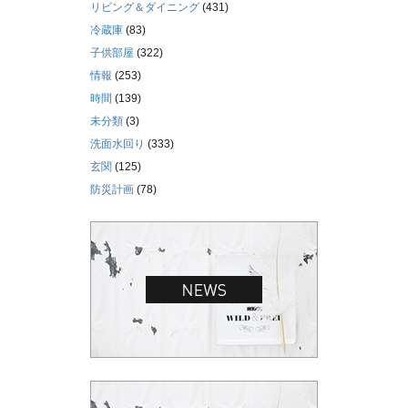
リビング＆ダイニング
(431)
冷蔵庫
(83)
子供部屋
(322)
情報
(253)
時間
(139)
未分類
(3)
洗面水回り
(333)
玄関
(125)
防災計画
(78)