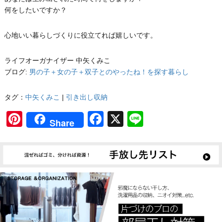
何をしたいですか？
心地いい暮らしづくりに役立てれば嬉しいです。
ライフオーガナイザー 中矢くみこ
ブログ:
男の子＋女の子＋双子とのやったね！を探す暮らし
タグ：
中矢くみこ
|
引き出し収納
Pinterest
Facebook
X
Line
Share