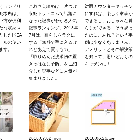
うランドリ
これさえ読めば、片づけ
対面カウンターキッチン
納場所は、
収納ドットコムで話題に
にすれば、楽しく家事が
い方が便利
なった記事がわかる人気
できるし、おしゃれな暮
たな収納ス
記事ランキング。2018年
らしができる！そう思っ
したIKEA
7月は、暮らしをラクに
たのに、あれ？という事
ールの使い
する「無料で手に入るけ
例は少なくありません。
ます。
れどあえて買うもの」
デメリットとその解決策
「取り込んだ洗濯物の置
を知って、思いどおりの
きっぱなし予防」をご紹
キッチンに！
介した記事などに人気が
集まりました。
hu
2018.07.02.mon
2018.06.26.tue