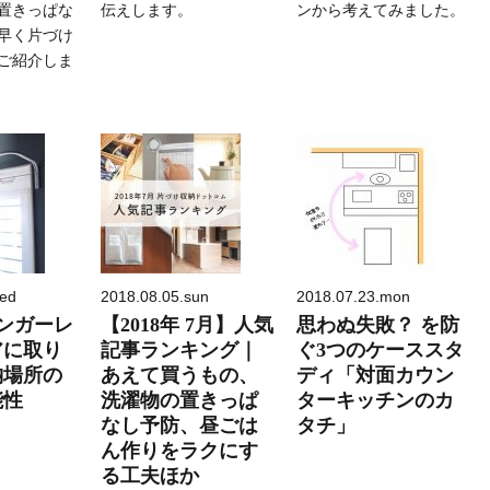
置きっぱな
伝えします。
ンから考えてみました。
早く片づけ
ご紹介しま
wed
2018.08.05.sun
2018.07.23.mon
ハンガーレ
【2018年 7月】人気
思わぬ失敗？ を防
アに取り
記事ランキング｜
ぐ3つのケーススタ
納場所の
あえて買うもの、
ディ「対面カウン
能性
洗濯物の置きっぱ
ターキッチンのカ
なし予防、昼ごは
タチ」
ん作りをラクにす
る工夫ほか