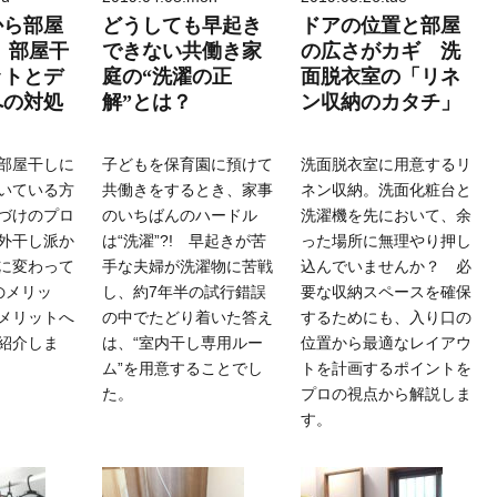
から部屋
どうしても早起き
ドアの位置と部屋
 部屋干
できない共働き家
の広さがカギ 洗
ットとデ
庭の“洗濯の正
面脱衣室の「リネ
への対処
解”とは？
ン収納のカタチ」
部屋干しに
子どもを保育園に預けて
洗面脱衣室に用意するリ
いている方
共働きをするとき、家事
ネン収納。洗面化粧台と
づけのプロ
のいちばんのハードル
洗濯機を先において、余
外干し派か
は“洗濯”?! 早起きが苦
った場所に無理やり押し
に変わって
手な夫婦が洗濯物に苦戦
込んでいませんか？ 必
のメリッ
し、約7年半の試行錯誤
要な収納スペースを確保
メリットへ
の中でたどり着いた答え
するためにも、入り口の
紹介しま
は、“室内干し専用ルー
位置から最適なレイアウ
ム”を用意することでし
トを計画するポイントを
た。
プロの視点から解説しま
す。